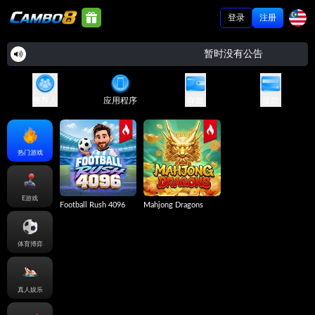
登录
注册
暂时没有公告
推荐人
应用程序
存款
提款
热门游戏
E游戏
Football Rush 4096
Mahjong Dragons
体育博弈
真人娱乐