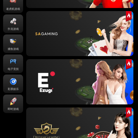
老虎机游戏
扑克游戏
捕鱼游戏
电子竞技
彩票娱乐
即时游戏