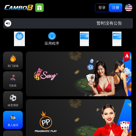
登录
注册
暂时没有公告
推荐人
应用程序
存款
提款
热门游戏
E游戏
体育博弈
真人娱乐