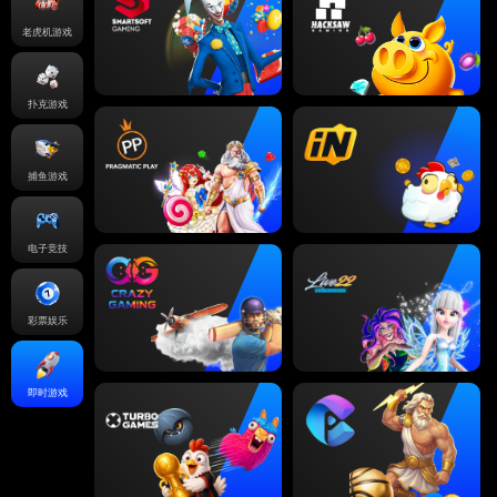
老虎机游戏
扑克游戏
捕鱼游戏
电子竞技
彩票娱乐
即时游戏