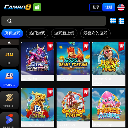
登录
注册
所有游戏
热门游戏
游戏新上线
最喜欢的游戏
JILI
Star Hunter
众神发发发
Monkey King
Fishing
FACHAI-FISH
YOULIANGAMING
FA CHAI FISHING
BAO CHUAN
Fierce Fishing
SPLUS-FISH