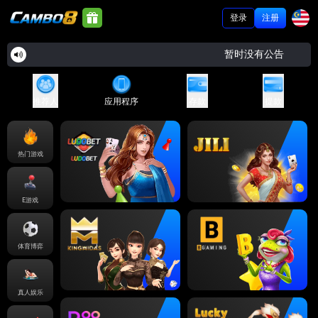
登录
注册
暂时没有公告
推荐人
应用程序
存款
提款
热门游戏
E游戏
体育博弈
真人娱乐