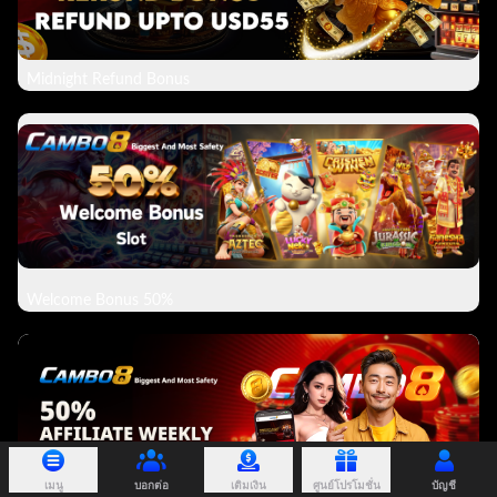
Midnight Refund Bonus
Welcome Bonus 50%
เมนู
บอกต่อ
เติมเงิน
ศูนย์โปรโมชั่น
บัญชี