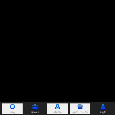
เมนู
บอกต่อ
เติมเงิน
ศูนย์โปรโมชั่น
บัญชี