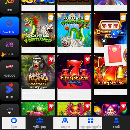
Crazy Bomber
Da Fu Xiao Fu
Dancing Fever
JDB
SPADE GAMING
Dragon Gold SA
Double Fortunes
Double Flame
RICH88
HOTDOG
Legacy Of Kong
Fiery Sevens
Fiery Sevens
Maxways
Exclusive
SPLUS
PLAYTECH
ម៉ឺនុយ
កម្មវិធីបង្ហាញ.
ដាក់ប្រាក់
មជ្ឈមណ្ឌលប្រូមូសិន
គណនី