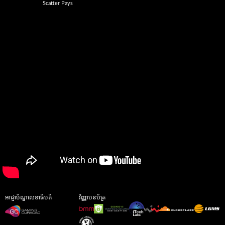
Scatter Pays
អាជ្ញាប័ណ្ឌលេខាធិបតី
វិញ្ញាបនប័ត្រ