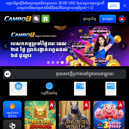
បញ្ជាក់មិត្តភក្តិមិនមែនគ្រប់គ្រងនិងទទួលបាន 30.00 USD នៃសមត្ថភាពមូលដ្ឋានពី
ទូទាត់
សមត្ថភាពនិងសមត្ថភាពនិងនីតិវេធានីដែលអ្នកបានប្រើប្រាស់។ 💥
ចូលប្រព័ន្ធ
ចុះឈ្មោះ
គ្មានសេចក្តីប្រកាសនៅក្នុងពេលឥឡូវនេះ
កម្មវិធីបង្ហាញ.
កម្មវិធីទូរស័ព្ទ
ដាក់ប្រាក់
ដកប្រាក់
ហ្គេមកំពុងពេ
ញនិយម