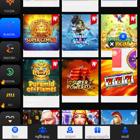
MAHJONG WAYS 3
Treasures Of Aztec
SUPER GEMS
Z
YGGDRASIL
PLAYSTARGAMING
SUPER GEMS 2
Horde 2 Winter
MAHJONG-ORIGIN
ENDORPHINA
BOOONGO
PYRAMID OF
SUPER POWERFUL
777
FLAMES
JILI
PGSOFT
ម៉ឺនុយ
កម្មវិធីបង្ហាញ.
ដាក់ប្រាក់
មជ្ឈមណ្ឌលប្រូមូសិន
គណនី