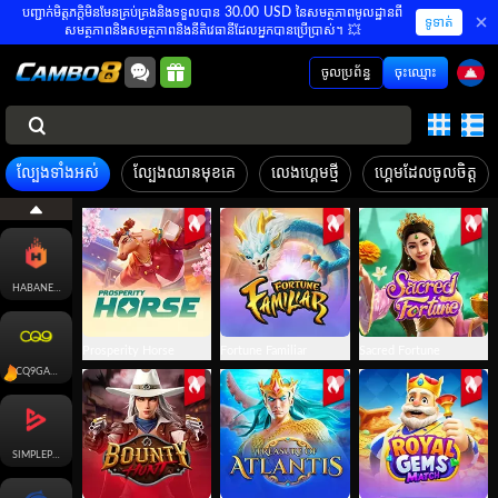
បញ្ជាក់មិត្តភក្តិមិនមែនគ្រប់គ្រងនិងទទួលបាន 30.00 USD នៃសមត្ថភាពមូលដ្ឋានពី
ទូទាត់
សមត្ថភាពនិងសមត្ថភាពនិងនីតិវេធានីដែលអ្នកបានប្រើប្រាស់។ 💥
V-POWER
ចូលប្រព័ន្ធ
ចុះឈ្មោះ
JOKER
ល្បែងទាំងអស់
ល្បែងឈានមុខគេ
លេងហ្គេមថ្មី
ហ្គេមដែលចូលចិត្ត
PRAGMATICPLAY
HABANERO
Prosperity Horse
Fortune Familiar
Sacred Fortune
CQ9GAMING
SIMPLEPLAY