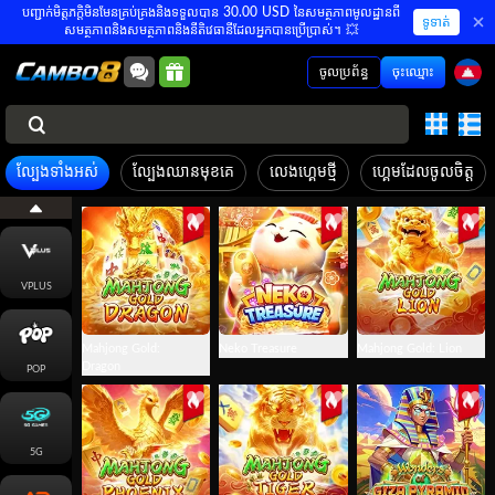
បញ្ជាក់មិត្តភក្តិមិនមែនគ្រប់គ្រងនិងទទួលបាន 30.00 USD នៃសមត្ថភាពមូលដ្ឋានពី
ទូទាត់
សមត្ថភាពនិងសមត្ថភាពនិងនីតិវេធានីដែលអ្នកបានប្រើប្រាស់។ 💥
NOLIMITCITY
ចូលប្រព័ន្ធ
ចុះឈ្មោះ
NETENT
ល្បែងទាំងអស់
ល្បែងឈានមុខគេ
លេងហ្គេមថ្មី
ហ្គេមដែលចូលចិត្ត
BIGTIMEGAMING
VPLUS
Mahjong Gold:
Neko Treasure
Mahjong Gold: Lion
Dragon
POP
5G