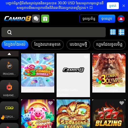
បញ្ជាក់មិត្តភក្តិមិនមែនគ្រប់គ្រងនិងទទួលបាន 30.00 USD នៃសមត្ថភាពមូលដ្ឋានពី
ទូទាត់
សមត្ថភាពនិងសមត្ថភាពនិងនីតិវេធានីដែលអ្នកបានប្រើប្រាស់។ 💥
FACHAI-SLOT
ចូលប្រព័ន្ធ
ចុះឈ្មោះ
V-POWER
ល្បែងទាំងអស់
ល្បែងឈានមុខគេ
លេងហ្គេមថ្មី
ហ្គេមដែលចូលចិត្ត
JOKER
PRAGMATICPLAY
3 Combo Bombs
3 Combo Lucky
3 Combo Olympus
Crackers
HABANERO
CQ9GAMING