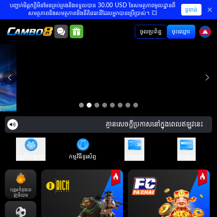
បញ្ជាក់មិត្តភក្តិមិនមែនគ្រប់គ្រងនិងទទួលបាន 30.00 USD នៃសមត្ថភាពមូលដ្ឋានពី
ទូទាត់
សមត្ថភាពនិងសមត្ថភាពនិងនីតិវេធានីដែលអ្នកបានប្រើប្រាស់។ 💥
ចូលប្រព័ន្ធ
ចុះឈ្មោះ
គ្មានសេចក្តីប្រកាសនៅក្នុងពេលឥឡូវនេះ
កម្មវិធីបង្ហាញ.
កម្មវិធីទូរស័ព្ទ
ដាក់ប្រាក់
ដកប្រាក់
ហ្គេមកំពុងពេ
ញនិយម