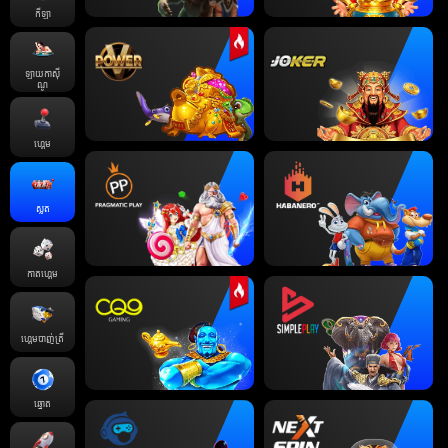
កីឡា
ឡាយកាសុី
ណូ
ហ្គេម
ស្លត
កាតហ្គេម
ហ្គេមបាញ់ត្រី
ឆ្នោត