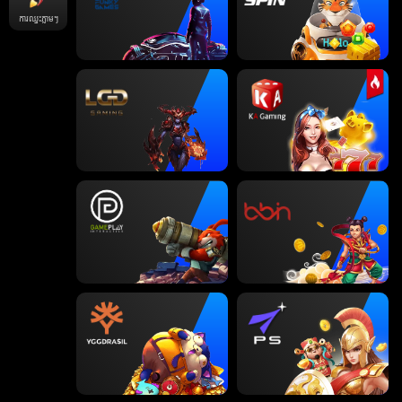
ការឈ្នះភ្លាមៗ