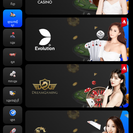
កីឡា
ឡាយកាសុី
ណូ
ហ្គេម
ស្លត
កាតហ្គេម
ហ្គេមបាញ់ត្រី
ឆ្នោត