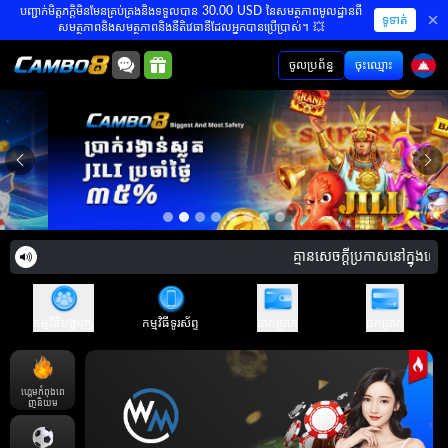
បញ្ជាក់មិត្តភក្តិមិនមែនគ្រប់គ្រងនិងទទួលបាន 30.00 USD នៃសមត្ថភាពមូលដ្ឋានពី
ទូទាត់
សមត្ថភាពនិងសមត្ថភាពនិងនីតិវេធានីដែលអ្នកបានប្រើប្រាស់។ 💥
ចូលប្រព័ន្ធ
ចុះឈ្មោះ
គ្មានសេចក្តីប្រកាសនៅក្នុងពេលឥ
កម្មវិធីបង្ហាញ.
កម្មវិធីទូរស័ព្ទ
ដាក់ប្រាក់
ដកប្រាក់
ហ្គេមកំពុងពេ
ញនិយម