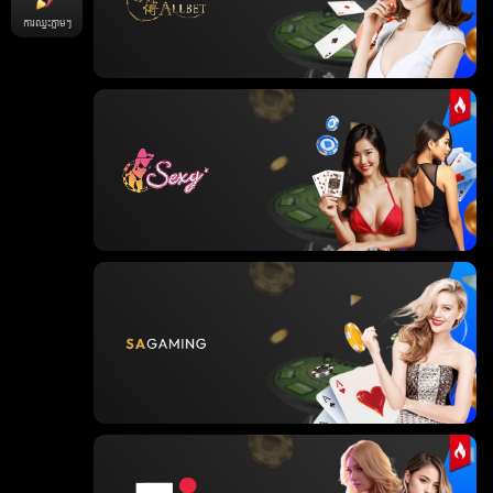
ការឈ្នះភ្លាមៗ