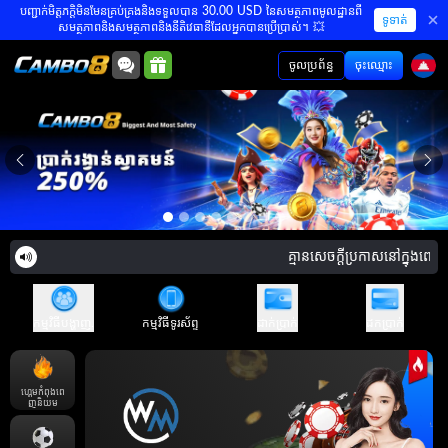
បញ្ជាក់មិត្តភក្តិមិនមែនគ្រប់គ្រងនិងទទួលបាន 30.00 USD នៃសមត្ថភាពមូលដ្ឋានពី
ទូទាត់
សមត្ថភាពនិងសមត្ថភាពនិងនីតិវេធានីដែលអ្នកបានប្រើប្រាស់។ 💥
ចូលប្រព័ន្ធ
ចុះឈ្មោះ
គ្មានសេចក្តីប្រកាសនៅក្នុងពេលឥឡ
កម្មវិធីបង្ហាញ.
កម្មវិធីទូរស័ព្ទ
ដាក់ប្រាក់
ដកប្រាក់
ហ្គេមកំពុងពេ
ញនិយម