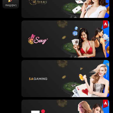
ការឈ្នះភ្លាមៗ