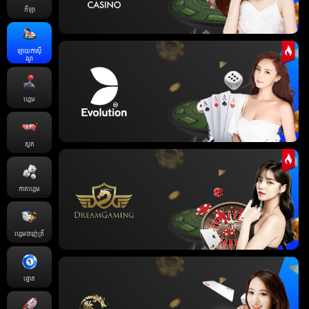
កីឡា
ឡាយកាសុី
ណូ
ហ្គេម
ស្លត
កាតហ្គេម
ហ្គេមបាញ់ត្រី
ឆ្នោត