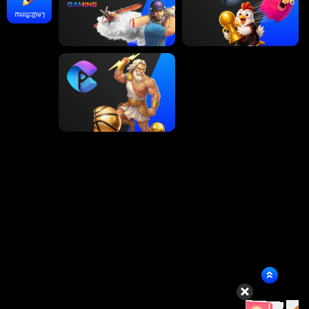
ការឈ្នះភ្លាមៗ