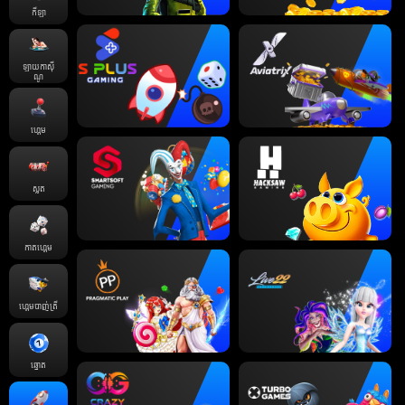
កីឡា
ឡាយកាសុី
ណូ
ហ្គេម
ស្លត
កាតហ្គេម
ហ្គេមបាញ់ត្រី
ឆ្នោត