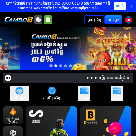
បញ្ជាក់មិត្តភក្តិមិនមែនគ្រប់គ្រងនិងទទួលបាន 30.00 USD នៃសមត្ថភាពមូលដ្ឋានពី
ទូទាត់
សមត្ថភាពនិងសមត្ថភាពនិងនីតិវេធានីដែលអ្នកបានប្រើប្រាស់។ 💥
ចូលប្រព័ន្ធ
ចុះឈ្មោះ
គ្មានសេចក្តីប្រកាសនៅក្នុងពេលឥ
កម្មវិធីបង្ហាញ.
កម្មវិធីទូរស័ព្ទ
ដាក់ប្រាក់
ដកប្រាក់
ហ្គេមកំពុងពេ
ញនិយម