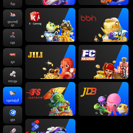
កីឡា
ឡាយកាសុី
ណូ
ហ្គេម
ស្លត
កាតហ្គេម
ហ្គេមបាញ់ត្រី
ឆ្នោត