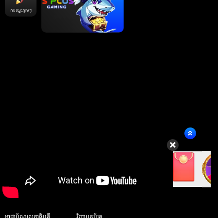
ការឈ្នះភ្លាមៗ
អាជ្ញាប័ណ្ឌលេខាធិបតី
វិញ្ញាបនប័ត្រ