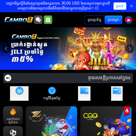
បញ្ជាក់មិត្តភក្តិមិនមែនគ្រប់គ្រងនិងទទួលបាន 30.00 USD នៃសមត្ថភាពមូលដ្ឋានពី
ទូទាត់
សមត្ថភាពនិងសមត្ថភាពនិងនីតិវេធានីដែលអ្នកបានប្រើប្រាស់។ 💥
ចូលប្រព័ន្ធ
ចុះឈ្មោះ
គ្មានសេចក្តីប្រកាសនៅក្នុងពេល
កម្មវិធីបង្ហាញ.
កម្មវិធីទូរស័ព្ទ
ដាក់ប្រាក់
ដកប្រាក់
ហ្គេមកំពុងពេ
ញនិយម