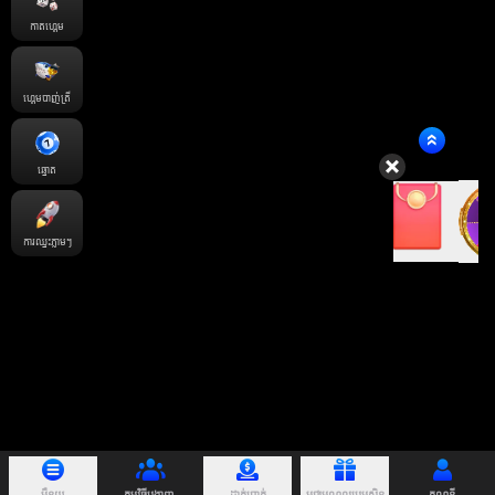
កាតហ្គេម
ហ្គេមបាញ់ត្រី
ឆ្នោត
ការឈ្នះភ្លាមៗ
ម៉ឺនុយ
កម្មវិធីបង្ហាញ.
ដាក់ប្រាក់
មជ្ឈមណ្ឌលប្រូមូសិន
គណនី