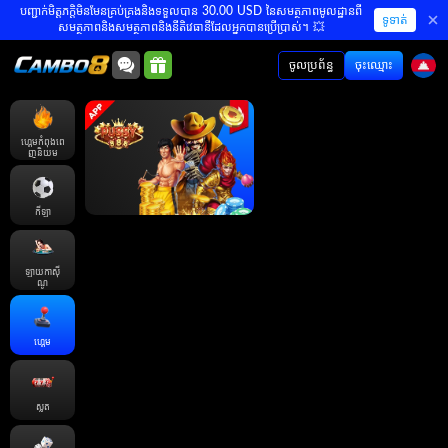
បញ្ជាក់មិត្តភក្តិមិនមែនគ្រប់គ្រងនិងទទួលបាន 30.00 USD នៃសមត្ថភាពមូលដ្ឋានពី
ទូទាត់
សមត្ថភាពនិងសមត្ថភាពនិងនីតិវេធានីដែលអ្នកបានប្រើប្រាស់។ 💥
ចូលប្រព័ន្ធ
ចុះឈ្មោះ
ហ្គេមកំពុងពេ
ញនិយម
កីឡា
ឡាយកាសុី
ណូ
ហ្គេម
ស្លត