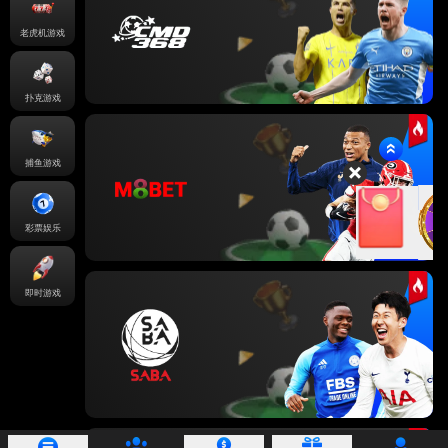
老虎机游戏
扑克游戏
捕鱼游戏
彩票娱乐
即时游戏