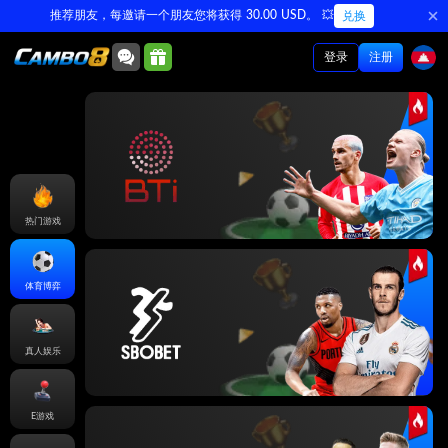
推荐朋友，每邀请一个朋友您将获得 30.00 USD。 💥
兑换
登录
注册
热门游戏
体育博弈
真人娱乐
E游戏