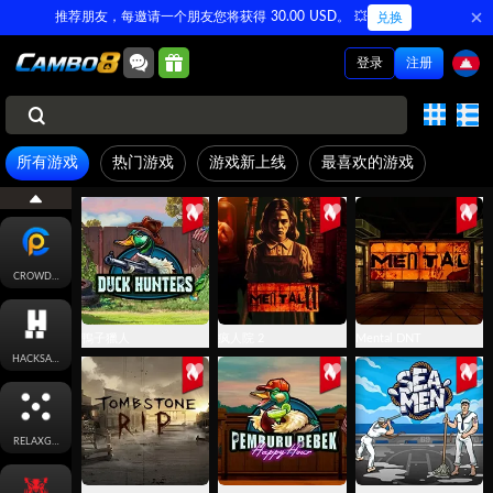
推荐朋友，每邀请一个朋友您将获得 30.00 USD。 💥
兑换
VOLTENT
登录
注册
THUNDERKICK
所有游戏
热门游戏
游戏新上线
最喜欢的游戏
BLUEPRINT
CROWDPLAY
鴨子獵人
疯人院 2
Mental DNT
HACKSAWGAMING
RELAXGAMING