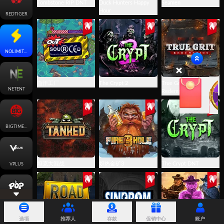
Tombstone RIP DNT
Duck Hunters Happy
Seamen
Hour
REDTIGER
NOLIMITCITY
血汗工厂
The Crypt 2
True Grit
NETENT
Redemption 2
BIGTIMEGAMING
坦克大混战
炽热金矿3
The Crypt DNT
VPLUS
POP
选项
推荐人
存款
促销中心
账户