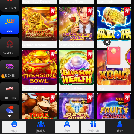
Super Niubi Deluxe
Prosperity Tiger
Super Niubi
FASTSPIN
JDB
Fortune Treasure
Moneybags Man
Mjolnir
SPADE GAMING
RICH88
聚宝盆 X-Huge
Blossom Of Wealth
Kong
HOTDOG
SPLUS
选项
推荐人
存款
促销中心
账户
Triple King Kong
超级牛B 聚宝版 X-
Fruity Bonanza