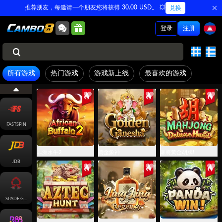
推荐朋友，每邀请一个朋友您将获得 30.00 USD。 💥
兑换
JILI
登录
注册
PGSOFT
所有游戏
热门游戏
游戏新上线
最喜欢的游戏
BGAMING-SLOT
FASTSPIN
非洲水牛2
黃金象神
麻將黃金胡牌!
JDB
SPADE GAMING