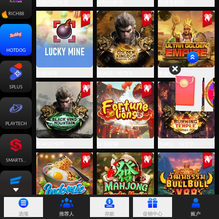
尋寶阿茲特克
玲玲的醉意
熊猫發錢啦!
RICH88
HOTDOG
歡樂掃雷
黑神話：悟空3
黃金帝國
SPLUS
PLAYTECH
黑神話:悟空
財運醒獅
黑神話：悟空2
SMARTSOFT
EVOPLAY
选项
推荐人
存款
促销中心
账户
富貴炒麵王
麻將胡牌啦
遠古牛牛文明 X88