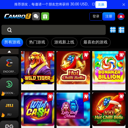
推荐朋友，每邀请一个朋友您将获得 30.00 USD。 💥
兑换
BBIN
登录
注册
YGGDRASIL
所有游戏
热门游戏
游戏新上线
最喜欢的游戏
PLAYSTARGAMING
ENDORPHINA
Wild Tiger
Hot Chilli Bells
Bonanza Billion
BOOONGO
JILI