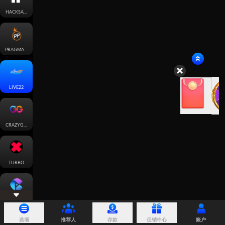
HACKSAW-INST
PRAGMATICPLAY
LIVE22
CRAZYGAMING
TURBO
CLOTPLAY
选项
推荐人
存款
促销中心
账户