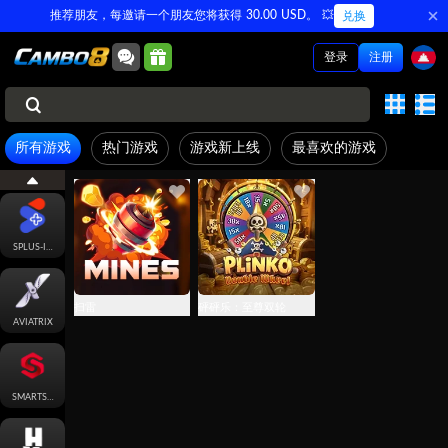
推荐朋友，每邀请一个朋友您将获得 30.00 USD。 💥
兑换
登录
注册
SPB-INST
所有游戏
热门游戏
游戏新上线
最喜欢的游戏
BGAMING-INST
SPLUS-INSTANTWIN
扫雷
砰砰乐：至尊双轮
AVIATRIX
SMARTSOFT-INSTANTWIN