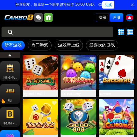
推荐朋友，每邀请一个朋友您将获得 30.00 USD。 💥
兑换
登录
注册
所有游戏
热门游戏
游戏新上线
最喜欢的游戏
KINGMAKER
Big and Small 2
100 PokDeng
Baccarat
JILI
BGAMING-CARD