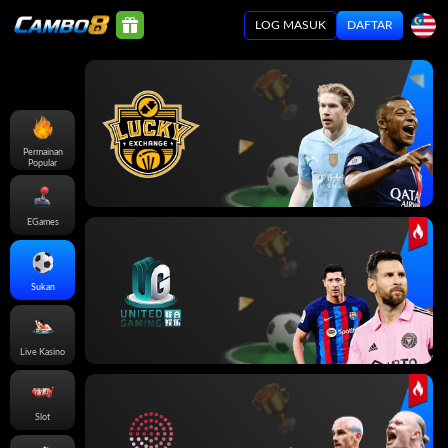
LOG MASUK
DAFTAR
Permainan
Popular
EGames
Sukan
Live Kasino
Slot