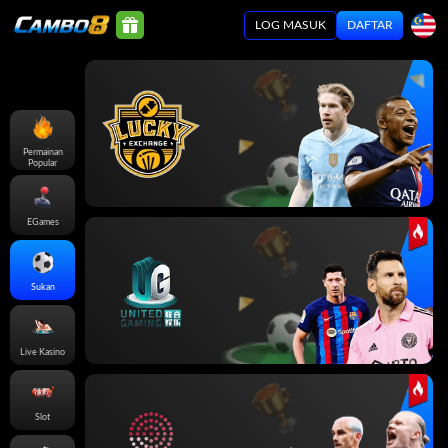
LOG MASUK
DAFTAR
Permainan
Popular
EGames
Sukan
Live Kasino
Slot