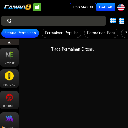
LOG MASUK
DAFTAR
Semua Permainan
Permainan Popular
Permainan Baru
P
Tiada Permainan Ditemui
NETENT
RICHGAMING
BIGTIMEGAMING
VAGAMING