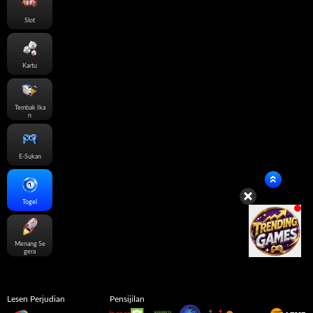
Slot
Kartu
Tembak Ika
n
E-Sukan
Togel
Menang Se
gera
Lesen Perjudian
Pensijilan