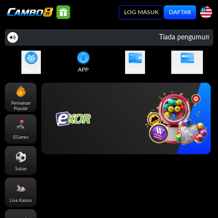
LOG MASUK
DAFTAR
Tiada pengumuman 
Perujuk
APP
Deposit
Pengeluaran
Permainan
Popular
EGames
Sukan
Live Kasino