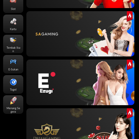
Slot
Kartu
Tembak Ika
n
E-Sukan
Togel
Menang Se
gera