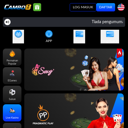
LOG MASUK
DAFTAR
Tiada pengumuman bu
Perujuk
APP
Deposit
Pengeluaran
Permainan
Popular
EGames
Sukan
Live Kasino