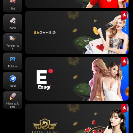
Slot
Kartu
Tembak Ika
n
E-Sukan
Togel
Menang Se
gera