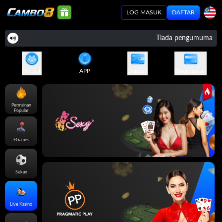
LOG MASUK
DAFTAR
Tiada pengumuman bua
Perujuk
APP
Deposit
Pengeluaran
Permainan
Popular
EGames
Sukan
Live Kasino